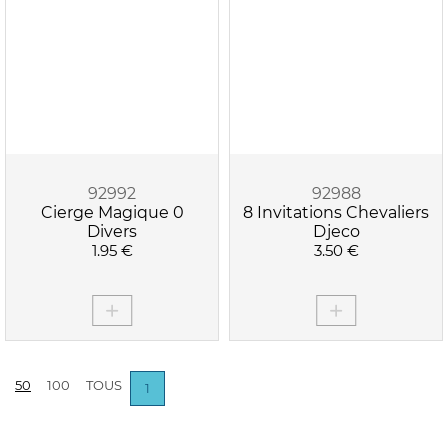
92992
92988
Cierge Magique 0
8 Invitations Chevaliers
Divers
Djeco
1.95 €
3.50 €
50
100
TOUS
1