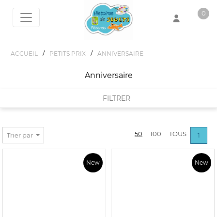
0
Votre panier est vide !
/
/
ACCUEIL
PETITS PRIX
ANNIVERSAIRE
Anniversaire
FILTRER
FILTRER PAR
50
100
TOUS
Trier par
1
MARQUES
New
New
DEPESCHE
PRIX :
0€ - 17€
DIVERS
DJECO
STITCH