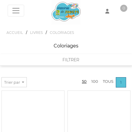
0
Votre panier est vide !
/
/
ACCUEIL
LIVRES
COLORIAGES
Coloriages
FILTRER
FILTRER PAR
50
100
TOUS
Trier par
1
MARQUES
ARA CREATIVE
PRIX :
0€ - 20€
TOP MODEL