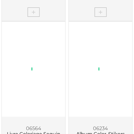
06564
06234