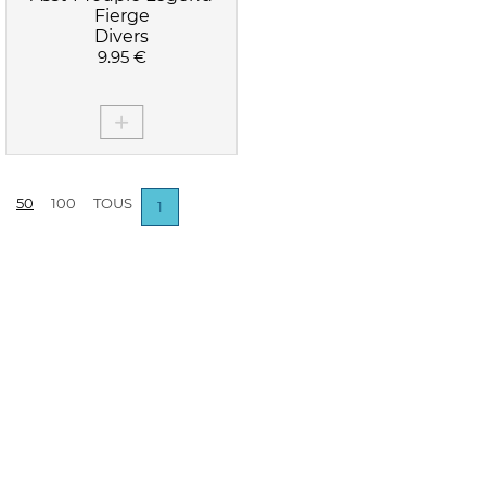
Fierge
Divers
9.95 €
50
100
TOUS
1