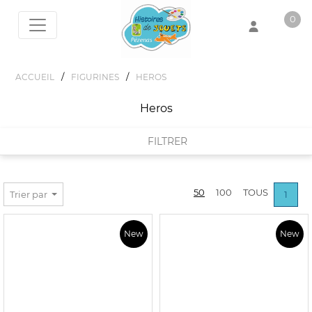
0
Votre panier est vide !
/
/
ACCUEIL
FIGURINES
HEROS
Heros
FILTRER
FILTRER PAR
50
100
TOUS
Trier par
1
MARQUES
New
New
DIVERS
PRIX :
0€ - 22€
HASBRO
PLASTOY