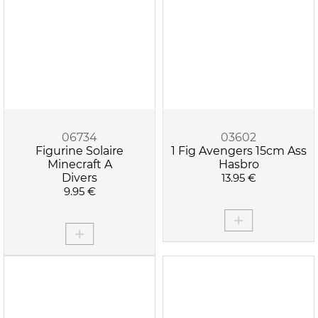
06734
03602
Figurine Solaire
1 Fig Avengers 15cm Ass
Minecraft A
Hasbro
Divers
13.95 €
9.95 €