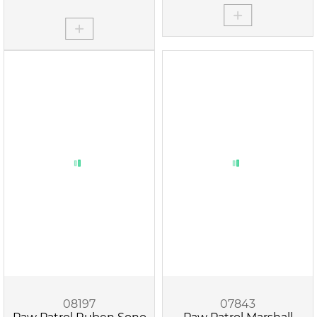
08197
07843