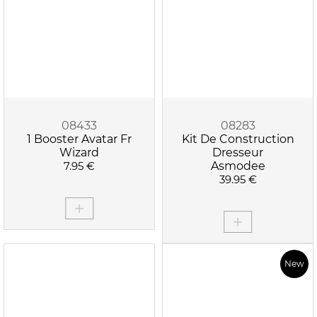
08433
08283
1 Booster Avatar Fr
Kit De Construction
Wizard
Dresseur
7.95 €
Asmodee
39.95 €
New