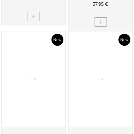
37.95 €
New
New