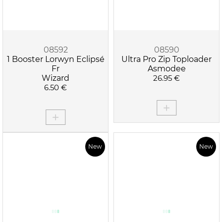
08592
08590
1 Booster Lorwyn Eclipsé
Ultra Pro Zip Toploader
Fr
Asmodee
Wizard
26.95 €
6.50 €
New
New