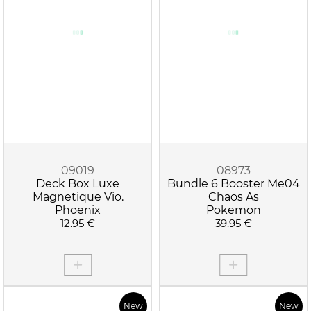
09019
08973
Deck Box Luxe
Bundle 6 Booster Me04
Magnetique Vio.
Chaos As
Phoenix
Pokemon
12.95 €
39.95 €
New
New