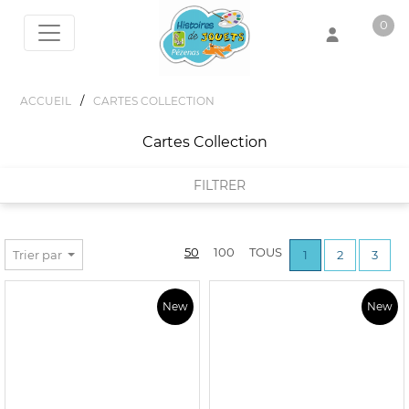
0
Votre panier est vide !
/
ACCUEIL
CARTES COLLECTION
Cartes Collection
FILTRER
FILTRER PAR
50
100
TOUS
Trier par
1
2
3
MARQUES
New
New
ASMODEE
PRIX :
0€ - 230€
BANDAI
DIVERS
EQUINOX