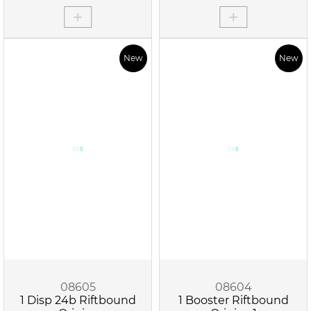
New
New
08605
08604
1 Disp 24b Riftbound
1 Booster Riftbound