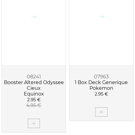
08241
07963
Booster Altered Odyssee
1 Box Deck Generique
Cieux
Pokemon
Equinox
2.95 €
2.95 €
4.95 €