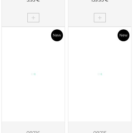
New
New