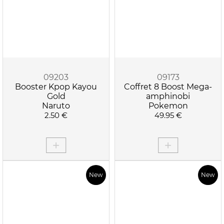
09203
09173
Booster Kpop Kayou
Coffret 8 Boost Mega-
Gold
amphinobi
Naruto
Pokemon
2.50 €
49.95 €
New
New