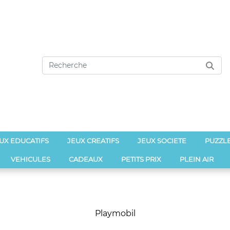
UX EDUCATIFS
JEUX CREATIFS
JEUX SOCIETE
PUZZL
VEHICULES
CADEAUX
PETITS PRIX
PLEIN AIR
Playmobil