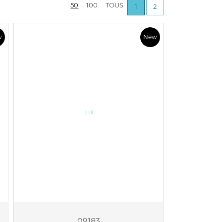
50
100
TOUS
1
2
w
New
09183