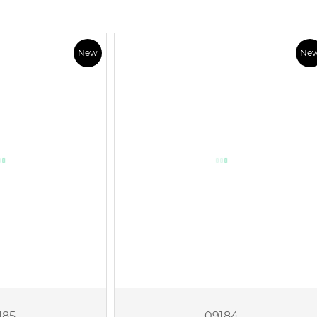
New
Ne
185
09184