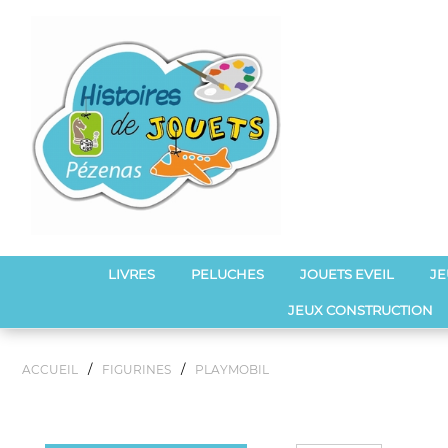
LIVRES
PELUCHES
JOUETS EVEIL
JE
JEUX CONSTRUCTION
/
/
ACCUEIL
FIGURINES
PLAYMOBIL