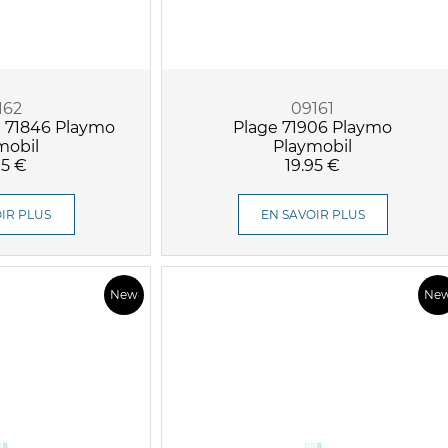
162
09161
l 71846 Playmo
Plage 71906 Playmo
mobil
Playmobil
95 €
19.95 €
IR PLUS
EN SAVOIR PLUS
New
Ne