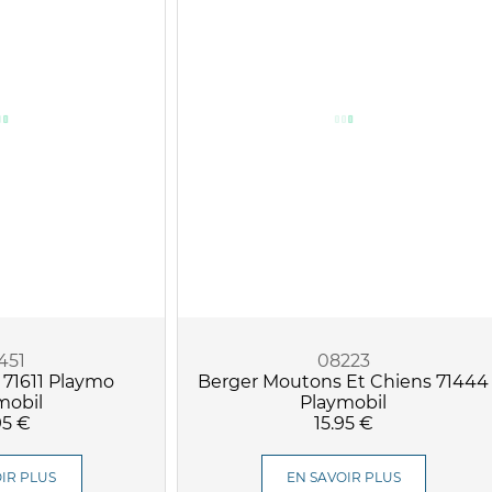
451
08223
 71611 Playmo
Berger Moutons Et Chiens 71444
mobil
Playmobil
95 €
15.95 €
IR PLUS
EN SAVOIR PLUS