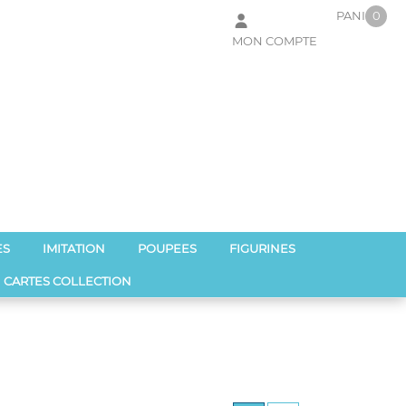
PANIER
0
MON COMPTE
Votre panier est vide !
ES
IMITATION
POUPEES
FIGURINES
CARTES COLLECTION