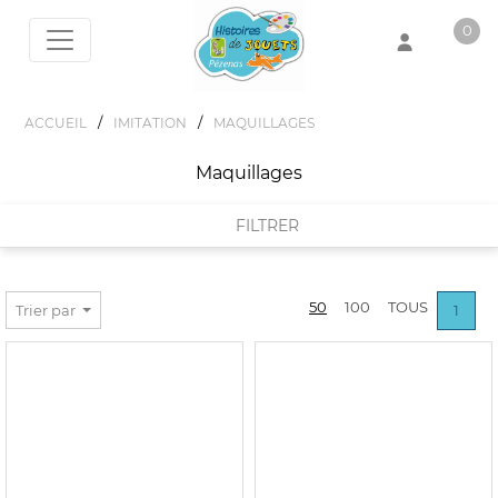
0
Votre panier est vide !
/
/
ACCUEIL
IMITATION
MAQUILLAGES
Maquillages
FILTRER
FILTRER PAR
50
100
TOUS
Trier par
1
MARQUES
DIDDL
PRIX :
0€ - 23€
DIVERS
DJECO
MARTINELIA