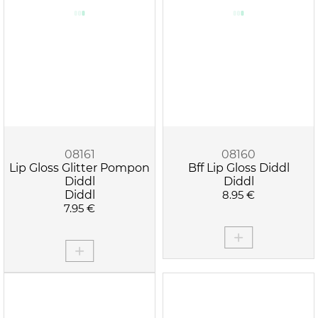
APPLIQUER LES FILTRES
STITCH
TOP MODEL
08161
08160
Lip Gloss Glitter Pompon
Bff Lip Gloss Diddl
Diddl
Diddl
Diddl
8.95 €
7.95 €