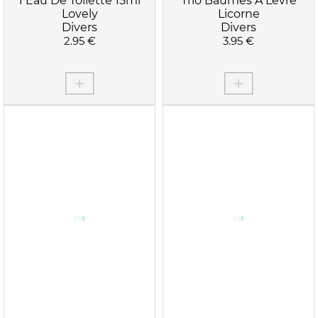
1 Eau De Toilette 15ml
Trio Baumes A Levre
Lovely
Licorne
Divers
Divers
2.95 €
3.95 €