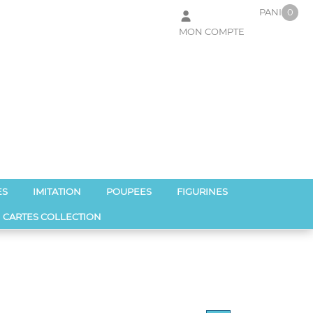
PANIER
0
MON COMPTE
Votre panier est vide !
ES
IMITATION
POUPEES
FIGURINES
CARTES COLLECTION