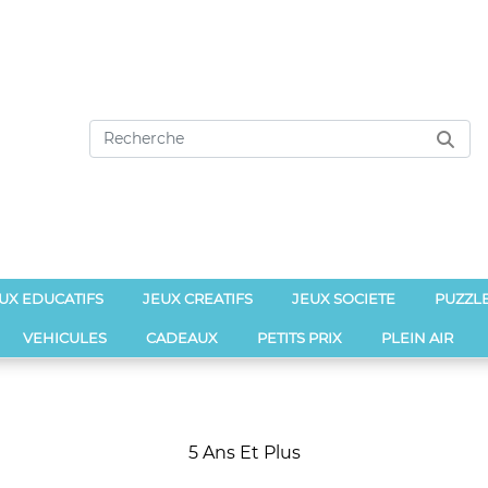
UX EDUCATIFS
JEUX CREATIFS
JEUX SOCIETE
PUZZL
VEHICULES
CADEAUX
PETITS PRIX
PLEIN AIR
5 Ans Et Plus