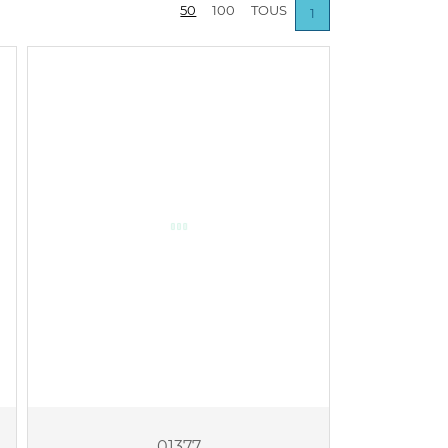
50
100
TOUS
1
01377