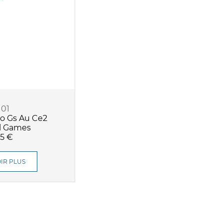
101
o Gs Au Ce2
l Games
95 €
IR PLUS