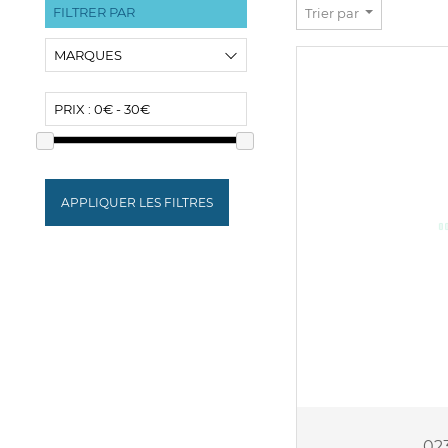
FILTRER PAR
Trier par
MARQUES
COCKTAIL GAMES
PRIX :
0€ - 30€
DIVERS
DJECO
JANOD
APPLIQUER LES FILTRES
RAVENSBURGER
02