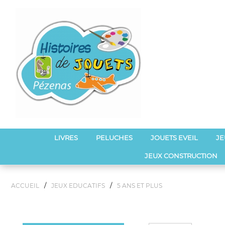
LIVRES
PELUCHES
JOUETS EVEIL
JE
JEUX CONSTRUCTION
/
/
ACCUEIL
JEUX EDUCATIFS
5 ANS ET PLUS